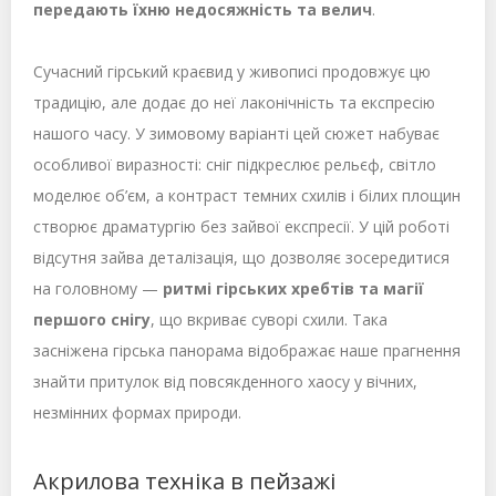
передають їхню недосяжність та велич
.
Сучасний гірський краєвид у живописі продовжує цю
традицію, але додає до неї лаконічність та експресію
нашого часу. У зимовому варіанті цей сюжет набуває
особливої виразності: сніг підкреслює рельєф, світло
моделює об’єм, а контраст темних схилів і білих площин
створює драматургію без зайвої експресії. У цій роботі
відсутня зайва деталізація, що дозволяє зосередитися
на головному —
ритмі гірських хребтів та магії
першого снігу
, що вкриває суворі схили. Така
засніжена гірська панорама відображає наше прагнення
знайти притулок від повсякденного хаосу у вічних,
незмінних формах природи.
Акрилова техніка в пейзажі