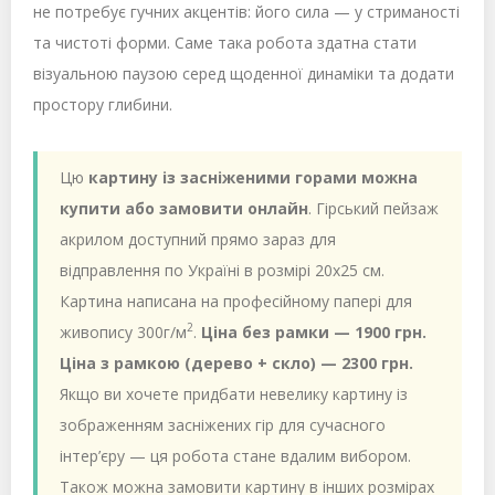
не потребує гучних акцентів: його сила — у стриманості
та чистоті форми. Саме така робота здатна стати
візуальною паузою серед щоденної динаміки та додати
простору глибини.
Цю
картину із засніженими горами можна
купити або замовити онлайн
. Гірський пейзаж
акрилом доступний прямо зараз для
відправлення по Україні в розмірі 20х25 см.
Картина написана на професійному папері для
2
живопису 300г/м
.
Ціна без рамки — 1900 грн.
Ціна з рамкою (дерево + скло) — 2300 грн.
Якщо ви хочете придбати невелику картину із
зображенням засніжених гір для сучасного
інтер’єру — ця робота стане вдалим вибором.
Також можна замовити картину в інших розмірах