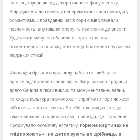
еволюціонувавши від декоративного фону в епоху
Відродження до символу непереможної сили природи у
романтизмі. З правдавніх часів гори символізували
незламність, внутрішню опору та прагнення до висоти.
Художники минулого бачили в горах втілення
божественного порядку або ж відображення внутрішніх
людських стихій.
Філософія гірського краєвиду набагато глибша за
просте відтворення ландшафту. Якщо західна традиція
довго бачила в піках виклик та монументальну велич,
то східна культура навчила світ сприймати гори як живі
об'єкти — «кістки землі» або обитель вищих сил, де
туман вважався подихом самої природи. Це ставлення
сформувало особливу естетику:
гори на картинах не
«підкорюють» і не деталізують до дрібниць, а