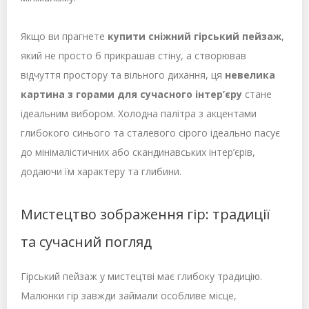
Якщо ви прагнете
купити сніжний гірський пейзаж
,
який не просто б прикрашав стіну, а створював
відчуття простору та вільного дихання, ця
невелика
картина з горами для сучасного інтер’єру
стане
ідеальним вибором. Холодна палітра з акцентами
глибокого синього та сталевого сірого ідеально пасує
до мінімалістичних або скандинавських інтер’єрів,
додаючи їм характеру та глибини.
Мистецтво зображення гір: традиції
та сучасний погляд
Гірський пейзаж у мистецтві має глибоку традицію.
Малюнки гір завжди займали особливе місце,