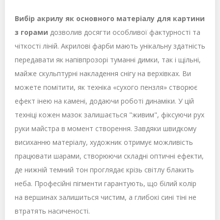
Вибір акрилу як основного матеріалу для картини
з горами
дозволив досягти особливої фактурності та
чіткості ліній. Акрилові фарби мають унікальну здатність
передавати як напівпрозорі туманні димки, так і щільні,
майже скульптурні накладення снігу на верхівках. Ви
можете помітити, як техніка «сухого пензля» створює
ефект інею на камені, додаючи роботі динаміки. У цій
техніці кожен мазок залишається "живим", фіксуючи рух
руки майстра в момент створення. Завдяки швидкому
висиханню матеріалу, художник отримує можливість
працювати шарами, створюючи складні оптичні ефекти,
де нижній темний тон проглядає крізь світлу блакить
неба. Професійні пігменти гарантують, що білий колір
на вершинах залишиться чистим, а глибокі сині тіні не
втратять насиченості.