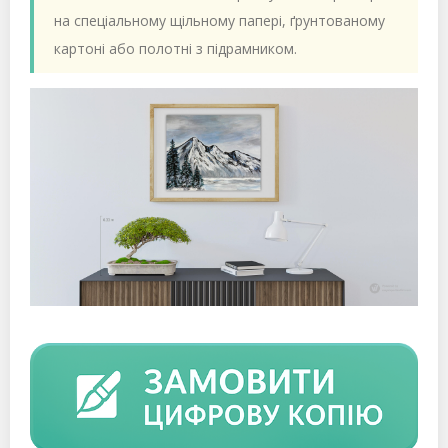
на спеціальному щільному папері, ґрунтованому
картоні або полотні з підрамником.