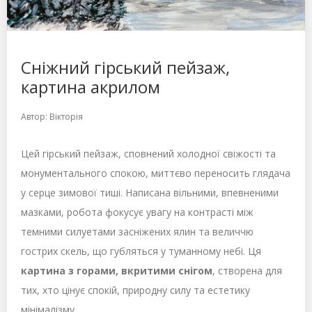
Сніжний гірський пейзаж,
картина акрилом
Автор:
Вікторія
Цей гірський пейзаж, сповнений холодної свіжості та
монументального спокою, миттєво переносить глядача
у серце зимової тиші. Написана вільними, впевненими
мазками, робота фокусує увагу на контрасті між
темними силуетами засніжених ялин та величчю
гострих скель, що губляться у туманному небі. Ця
картина з горами, вкритими снігом
, створена для
тих, хто цінує спокій, природну силу та естетику
мінімалізму.