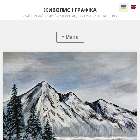
Виберіть
ЖИВОПИС І ГРАФІКА
САЙТ УКРАЇНСЬКОЇ ХУДОЖНИЦІ ВІКТОРІЇ СТЕПАНЕНКО