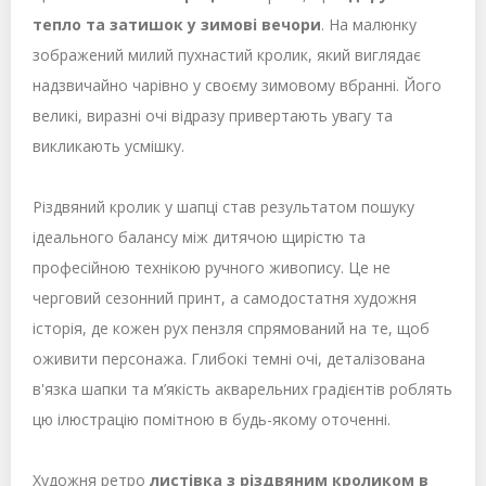
тепло та затишок у зимові вечори
. На малюнку
зображений милий пухнастий кролик, який виглядає
надзвичайно чарівно у своєму зимовому вбранні. Його
великі, виразні очі відразу привертають увагу та
викликають усмішку.
Різдвяний кролик у шапці став результатом пошуку
ідеального балансу між дитячою щирістю та
професійною технікою ручного живопису. Це не
черговий сезонний принт, а самодостатня художня
історія, де кожен рух пензля спрямований на те, щоб
оживити персонажа. Глибокі темні очі, деталізована
в'язка шапки та м’якість акварельних градієнтів роблять
цю ілюстрацію помітною в будь-якому оточенні.
Художня ретро
листівка з різдвяним кроликом в