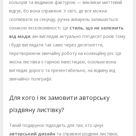
кольорів та видимою фактурою — викликає миттєвий
відгук, бо вона справжня. У світі, де все можна
скопіювати за секунду, ручна акварель залишається
ознакою ексклюзивності. Це
стиль, що не залежить
від моди
: він виглядав актуально п’ятдесят років тому
і буде виглядати так само через десятиліття,
перетворюючи звичайну роботу на колекційну річ. Ця
якісна листівка є гарною інвестицією, оскільки вона
виглядає дорого та презентабельно, на відміну від
звичайної поліграфії.
Для кого і як замовити авторську
різдвяну листівку?
Такий подарунок підходить для тих, хто цінує
авторський дизайн
та справжні різдвяні листівки,