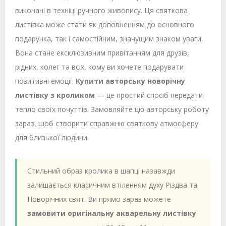
виконані в техніці ручного живопису. Ця святкова
листівка може стати як доповненням до основного
подарунка, так і самостійним, значущим знаком уваги.
Вона стане ексклюзивним привітанням для друзів,
рідних, колег та всіх, кому ви хочете подарувати
позитивні емоції.
Купити авторську новорічну
листівку з кроликом
— це простий спосіб передати
тепло своїх почуттів. Замовляйте цю авторську роботу
зараз, щоб створити справжню святкову атмосферу
для близької людини.
Стильний образ кролика в шапці назавжди
залишається класичним втіленням духу Різдва та
Новорічних свят. Ви прямо зараз можете
замовити оригінальну акварельну листівку