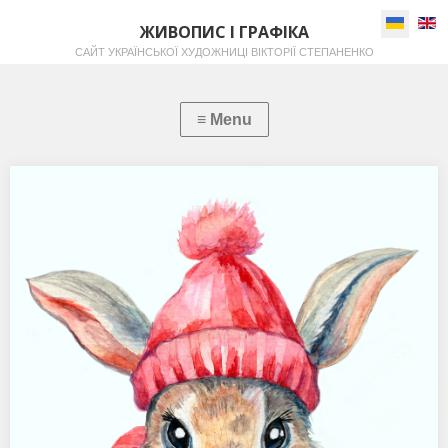
Виберіть
ЖИВОПИС І ГРАФІКА
САЙТ УКРАЇНСЬКОЇ ХУДОЖНИЦІ ВІКТОРІЇ СТЕПАНЕНКО