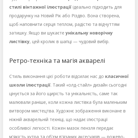
стилі вінтажної ілюстрації
ідеально підходить для
продарунку на Новий Рік або Різдво. Вона створена,
щоб наповнити серця теплом, радістю та відчуттям
затишку. Якщо ви шукаєте
унікальну новорічну
листівку
, цей кролик в шапці — чудовий вибір.
Ретро-техніка та магія акварелі
Стиль виконання цієї роботи відсилає нас до
класичної
школи ілюстрації
. Такий «олд-стайл» дизайн сьогодні
цінується за його щирість та унікальність, саме так
малювали раніше, коли кожна листівка була маленьким
витвором мистецтва. Художнє зображення виконане в
ніжній акварельній техніці, що надає ілюстрації
особливої легкості. Кожен мазок пензля передає
м'якість хутра та об'єм в'язаних аксесуарів — рожево-