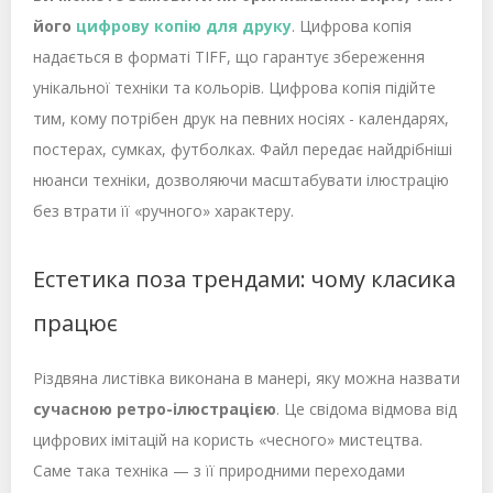
його
цифрову копію для друку
. Цифрова копія
надається в форматі TIFF, що гарантує збереження
унікальної техніки та кольорів. Цифрова копія підійте
тим, кому потрібен друк на певних носіях - календарях,
постерах, сумках, футболках. Файл передає найдрібніші
нюанси техніки, дозволяючи масштабувати ілюстрацію
без втрати її «ручного» характеру.
Естетика поза трендами: чому класика
працює
Різдвяна листівка виконана в манері, яку можна назвати
сучасною ретро-ілюстрацією
. Це свідома відмова від
цифрових імітацій на користь «чесного» мистецтва.
Саме така техніка — з її природними переходами