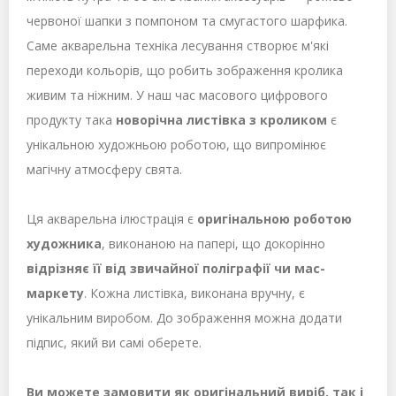
червоної шапки з помпоном та смугастого шарфика.
Саме акварельна техніка лесування створює м'які
переходи кольорів, що робить зображення кролика
живим та ніжним. У наш час масового цифрового
продукту така
новорічна листівка з кроликом
є
унікальною художньою роботою, що випромінює
магічну атмосферу свята.
Ця акварельна ілюстрація
є
оригінальною роботою
художника
, виконаною на папері, що докорінно
відрізняє її від звичайної поліграфії чи мас-
маркету
. Кожна листівка, виконана вручну, є
унікальним виробом. До зображення можна додати
підпис, який ви самі оберете.
Ви можете замовити як оригінальний виріб, так і