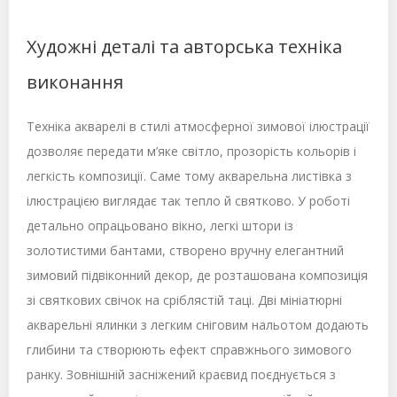
Художні деталі та авторська техніка
виконання
Техніка акварелі в стилі атмосферної зимової ілюстрації
дозволяє передати м’яке світло, прозорість кольорів і
легкість композиції. Саме тому акварельна листівка з
ілюстрацією виглядає так тепло й святково. У роботі
детально опрацьовано вікно, легкі штори із
золотистими бантами, створено вручну елегантний
зимовий підвіконний декор, де розташована композиція
зі святкових свічок на сріблястій таці. Дві мініатюрні
акварельні ялинки з легким сніговим нальотом додають
глибини та створюють ефект справжнього зимового
ранку. Зовнішній засніжений краєвид поєднується з