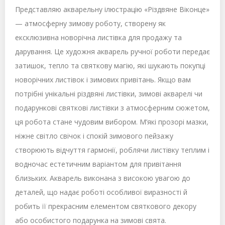
Представляю акварельну ілюстрацію «Різдвяне Віконце»
— атмосферну зимову роботу, створену як
ексклюзивна новорічна листівка для продажу та
дарування. Це художня акварель ручної роботи передає
затишок, тепло та святкову магію, які шукають покупці
новорічних листівок і зимових привітань. Якщо вам
потрібні унікальні різдвяні листівки, зимові акварелі чи
подарункові святкові листівки з атмосферним сюжетом,
ця робота стане чудовим вибором. М’які прозорі мазки,
ніжне світло свічок і спокій зимового пейзажу
створюють відчуття гармонії, роблячи листівку теплим і
водночас естетичним варіантом для привітання
близьких. Акварель виконана з високою увагою до
деталей, що надає роботі особливої виразності й
робить її прекрасним елементом святкового декору
або особистого подарунка на зимові свята.