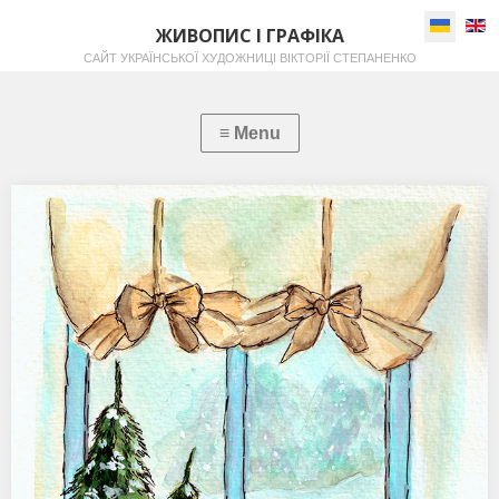
Виберіть
ЖИВОПИС І ГРАФІКА
САЙТ УКРАЇНСЬКОЇ ХУДОЖНИЦІ ВІКТОРІЇ СТЕПАНЕНКО