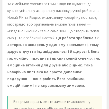
та сімейними урочистостями. Якщо ви шукаєте, де
купити унікальну акварельну листівку ручної роботи на
Новий Рік та Різдво, ексклюзивну новорічну посткард-
ілюстрацію або оригінальне зимове привітання —
«Різдвяне Віконце» стане саме тим, що створить теплі
емоції та особливий настрій.
Ця робота зроблена як
авторська акварель у єдиному екземплярі, тому
дарує відчуття індивідуальності й щирості.
Вона
гармонійно підходить і як святковий сувенір, і як
емоційне вітання для друзів або рідних.
Така
новорічна листівка не просто доповнює
подарунок — вона робить його глибшим,
емоційнішим і по-справжньому зимовим.
Ви прямо зараз можете замовити акварельну
листівку-ілюстрацію «Різдвяне Віконце» в розмірі