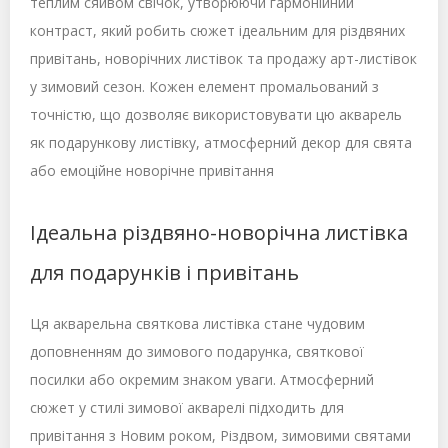
теплим сяйвом свічок, утворюючи гармонійний
контраст, який робить сюжет ідеальним для різдвяних
привітань, новорічних листівок та продажу арт-листівок
у зимовий сезон. Кожен елемент промальований з
точністю, що дозволяє використовувати цю акварель
як подарункову листівку, атмосферний декор для свята
або емоційне новорічне привітання
Ідеальна різдвяно-новорічна листівка
для подарунків і привітань
Ця акварельна святкова листівка стане чудовим
доповненням до зимового подарунка, святкової
посилки або окремим знаком уваги. Атмосферний
сюжет у стилі зимової акварелі підходить для
привітання з Новим роком, Різдвом, зимовими святами